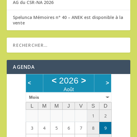
AG du CSR-NA 2026
Spelunca Mémoires n° 40 – ANEK est disponible à la
vente
AGENDA
<
2026
>
<
>
Août
Mois
L
M
M
J
V
S
D
1
2
3
4
5
6
7
8
9