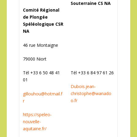
Souterraine CS NA
Comité Régional
de Plongée
Spéléologique CSR
NA
46 rue Montaigne
79000 Niort
Tél +33 6 84 97 61 26
Tél +33 6 50 48 41
01
Dubois.jean-
christophe@wanado
gillouhou@hotmail.f
o.fr
r
https://speleo-
nouvelle-
aquitaine.fr/